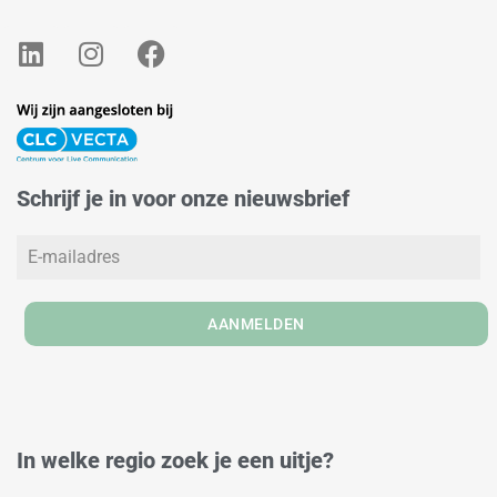
L
I
F
i
n
a
n
s
c
k
t
e
e
a
b
d
g
o
Schrijf je in voor onze nieuwsbrief
i
r
o
n
a
k
m
AANMELDEN
In welke regio zoek je een uitje?