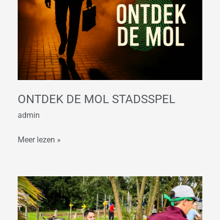
de
Mol
Stadsspel
ONTDEK DE MOL STADSSPEL
admin
Meer lezen »
Expeditie
Robinson
Leiden