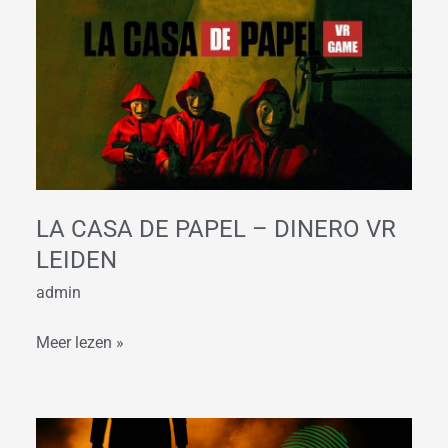
La
Casa
de
Papel
–
Dinero
VR
Leiden
LA CASA DE PAPEL – DINERO VR
LEIDEN
admin
Meer lezen »
Ontdek