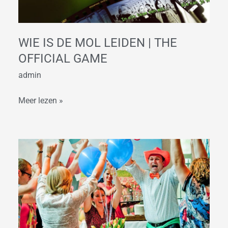
|
The
Official
WIE IS DE MOL LEIDEN | THE
Game
OFFICIAL GAME
admin
Meer lezen »
Hou
van
Holland
Dinerspel
Leiden