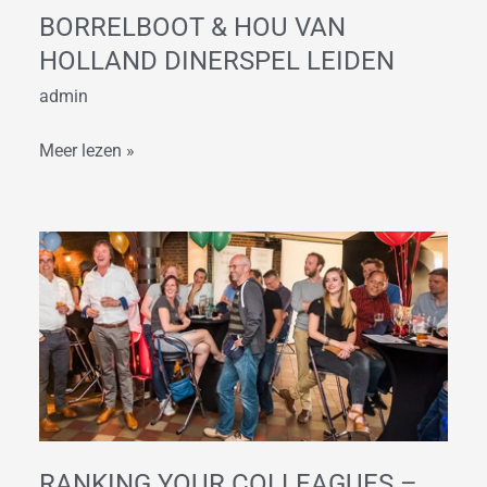
BORRELBOOT & HOU VAN
HOLLAND DINERSPEL LEIDEN
admin
Meer lezen »
Ranking
your
Colleagues
–
Quiz
editie
in
Leiden
RANKING YOUR COLLEAGUES –