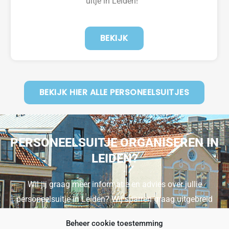
uitje in Leiden!
BEKIJK
BEKIJK HIER ALLE PERSONEELSUITJES
PERSONEELSUITJE ORGANISEREN IN
LEIDEN?
Wil jij graag meer informatie en advies over jullie
personeelsuitje in Leiden? Wij sparren graag uitgebreid
met jou over de doelstellingen, wensen en ideeën.
Beheer cookie toestemming
Natuurlijk met als enige doel om voor alle collega’s het