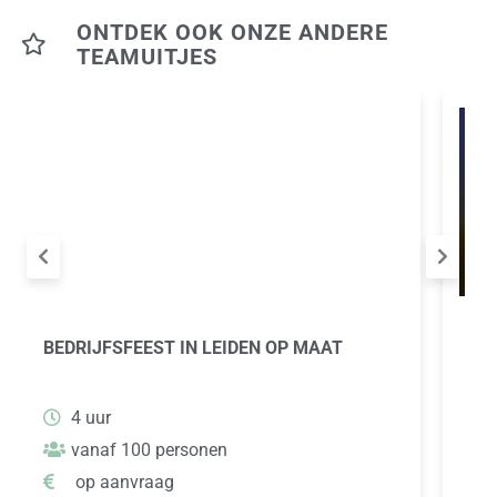
ONTDEK OOK ONZE ANDERE
TEAMUITJES
BEDRIJFSFEEST IN LEIDEN OP MAAT
WIE
GA
4 uur
vanaf 100 personen
op aanvraag