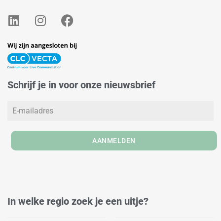
L
I
F
i
n
a
n
s
c
k
t
e
e
a
b
d
g
o
Schrijf je in voor onze nieuwsbrief
i
r
o
n
a
k
m
AANMELDEN
In welke regio zoek je een uitje?