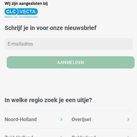
k
t
e
e
a
b
d
g
o
Schrijf je in voor onze nieuwsbrief
i
r
o
n
a
k
m
AANMELDEN
In welke regio zoek je een uitje?
Noord-Holland
Overijsel