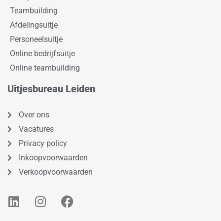
Teambuilding
Afdelingsuitje
Personeelsuitje
Online bedrijfsuitje
Online teambuilding
Uitjesbureau Leiden
Over ons
Vacatures
Privacy policy
Inkoopvoorwaarden
Verkoopvoorwaarden
L
I
F
i
n
a
n
s
c