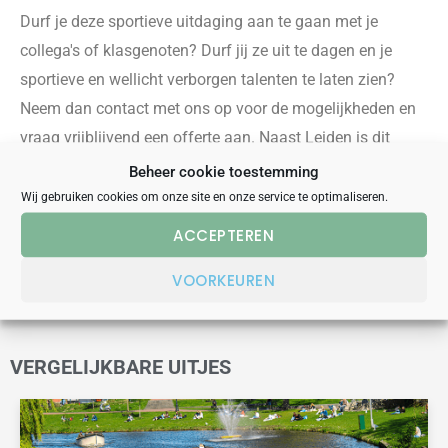
Durf je deze sportieve uitdaging aan
te gaan
met je
collega's of klasgenoten? Durf jij ze uit te
dagen en je
sportieve en wellicht verborgen talenten te laten zien?
Neem dan contact met ons op voor de mogelijkheden en
vraag vrijblijvend een offerte aan.
Naast Leiden is dit
bedrijfsuitje ook te boeken in alle grote steden van
Beheer cookie toestemming
Nederland zoals o.a.
Rotterdam
,
Den Haag
en
Alkmaar
.
Wij gebruiken cookies om onze site en onze service te optimaliseren.
ACCEPTEREN
OFFERTE AANVRAGEN
VOORKEUREN
VERGELIJKBARE UITJES