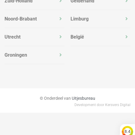
Zuid-Holland
Gelderland
Noord-Brabant
Limburg
Utrecht
België
Groningen
© Onderdeel van
Uitjesbureau
Development door Kersvers Digital
8.4