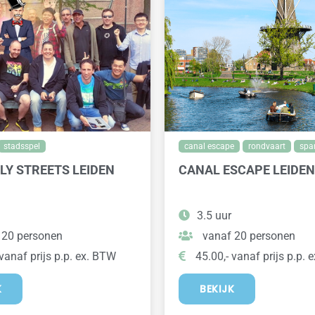
stadsspel
canal escape
rondvaart
spa
Y STREETS LEIDEN
CANAL ESCAPE LEIDEN
3.5 uur
 20 personen
vanaf 20 personen
vanaf prijs p.p. ex. BTW
45.00,- vanaf prijs p.p. 
K
BEKIJK