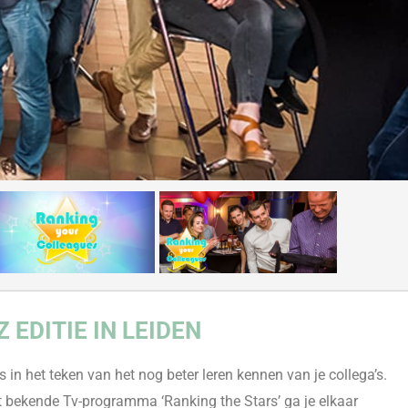
 EDITIE IN LEIDEN
s in het teken van
het nog beter leren kennen van je collega’s.
het bekende
Tv-programma
‘Ranking
the
Stars’ ga je elkaar