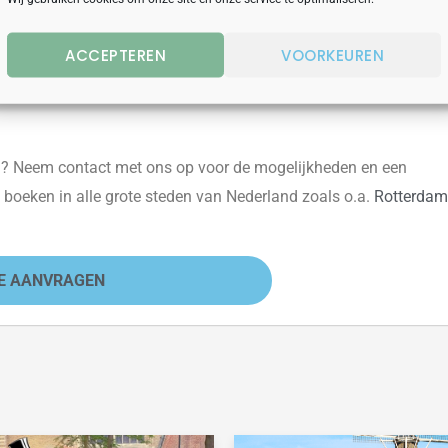
n Leiden
is ook uit te breiden met bijvoorbeeld een lunch vooraf
ACCEPTEREN
VOORKEUREN
aal! Alles is bespreekbaar.
n?
Neem contact
met ons op voor de mogelijkheden en een
te boeken in alle grote steden van Nederland zoals o.a.
Rotterdam
E AANVRAGEN