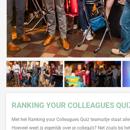
RANKING
Y
OUR
COLLEAGUES
QUIZ
Met het Ranking
y
our
Colleagues
Quiz teamuitje staat alle
Hoeveel weet jij eigenlijk over je collega’s? Net zoals bij 