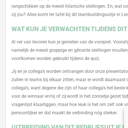
rangschikken op de meest hilarische stellingen. En,
wat o
zij jou? Alles komt ter tafel bij dit teambuildingsuitje in Le
WAT K
U
N JE VERWACHTEN TIJDENS DIT 
Al ver van tevoren kun je genieten van de voorpret. Voora
namelijk de meest grappige en gênante stellingen invullen 
voortkomen worden gebruikt tijdens de quiz.
Jij en je collega’s worden ontvangen door onze presentator.
zullen in teams bij elkaar zitten, maar er wordt daarnaast
collega’s, want degene die zijn of haar collega's het beste 
voor de winnaar en hij of zij wordt in het zonnetje gezet ti
vragenlijst klaarliggen, maar hoe leuk is het om zelf ook
persoonlijker en dat maakt de verbinding nóg sterker.
UITBREIDING VAN DIT BEDRIJFSUITJE IN