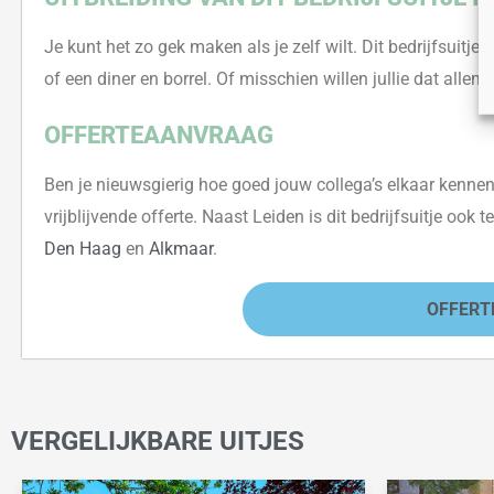
Je kunt het zo gek maken als je
zelf
wilt. Dit bedrijfsuitje
i
o
f een diner en b
orrel. Of misschien willen jullie dat allem
OFFERTEAANVRAAG
Ben je nieuwsgierig hoe goed jouw collega’s elkaar kenne
vrijblijvende offerte.
Naast Leiden is dit bedrijfsuitje ook 
Den Haag
en
Alkmaar
.
OFFERT
VERGELIJKBARE UITJES