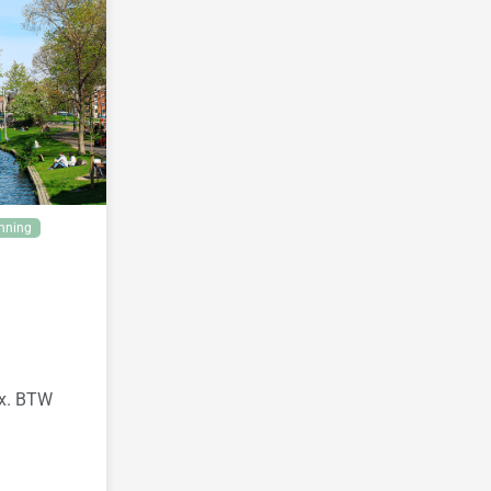
nning
ex. BTW