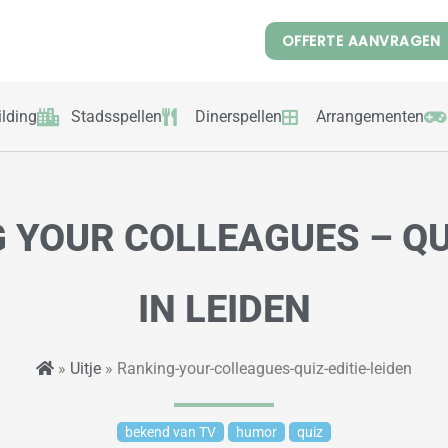
OFFERTE AANVRAGEN
lding
Stadsspellen
Dinerspellen
Arrangementen
 YOUR COLLEAGUES – QUI
IN LEIDEN
»
Uitje
» Ranking-your-colleagues-quiz-editie-leiden
bekend van TV
humor
quiz