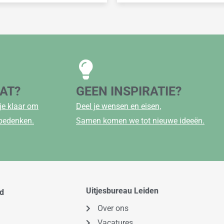
AAT?
GEEN INSPIRATIE?
je klaar om
Deel je wensen en eisen,
 bedenken.
Samen komen we tot nieuwe ideeën.
Uitjesbureau Leiden
od
Over ons
Vacatures