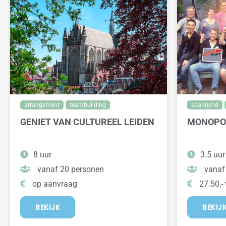
arrangement
teambuilding
spannend
GENIET VAN CULTUREEL LEIDEN
MONOPOL
8 uur
3.5 uur
vanaf 20 personen
vanaf
op aanvraag
27.50,- 
BEKIJK
BEKIJ