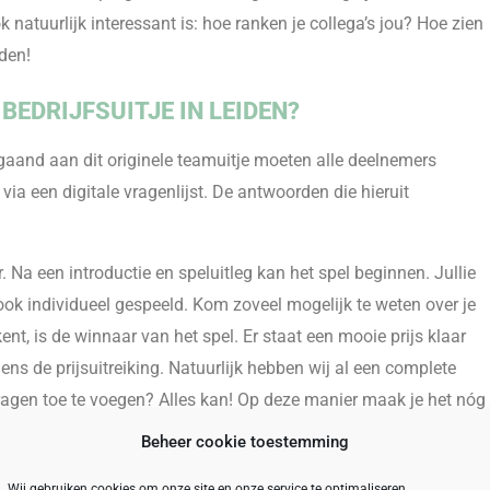
ok
natuurlijk
interessant is
: hoe ra
nken je collega’s jou? Hoe zien
iden!
BEDRIJFSUITJE IN LEIDEN?
fgaand aan dit originele teamuitje moeten alle deelnemers
via een digitale vragenlijst. De antwoorden die hieruit
 Na een introductie en speluitleg kan het spel beginnen. Jullie
 ook individueel gespeeld. Kom zoveel mogelijk te weten over je
kent, is de winnaar van het spel. Er staat een mooie prijs klaar
jdens de prijsuitreiking. Natuurlijk hebben wij al een complete
 vragen toe te voegen? Alles kan! Op deze manier maak je het nóg
Beheer cookie toestemming
 LEIDEN?
Wij gebruiken cookies om onze site en onze service te optimaliseren.