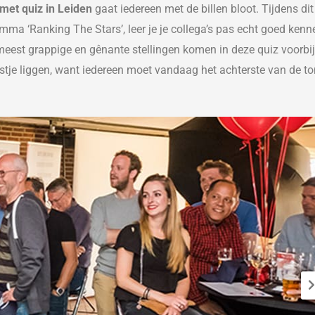
 met quiz
in Leiden
gaat iedereen met de billen bloot. Tijdens di
ramma
‘Ranking The Stars’, leer je je collega’s pas echt goed kenn
 meest grappige en gênante stellingen
komen in deze quiz voorbi
stje liggen, want iedereen moet
vandaag
het achterste van de to