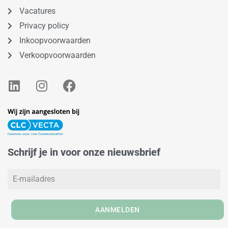
Vacatures
Privacy policy
Inkoopvoorwaarden
Verkoopvoorwaarden
L
I
F
i
n
a
n
s
c
k
t
e
e
a
b
d
g
o
Schrijf je in voor onze nieuwsbrief
i
r
o
n
a
k
m
AANMELDEN