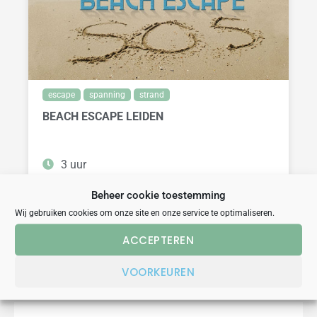
escape
spanning
strand
BEACH ESCAPE LEIDEN
3 uur
vanaf 20 personen
Beheer cookie toestemming
29.50,- vanaf prijs p.p.
Wij gebruiken cookies om onze site en onze service te optimaliseren.
BEKIJK
ACCEPTEREN
VOORKEUREN