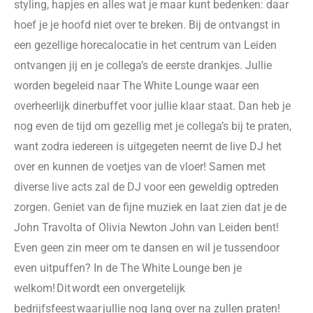
styling, hapjes en alles wat je maar
kunt bedenken: daar
hoef je je
hoofd niet over te breken.
Bij
de
ontvangst in
een gezellige horecalocatie in het centrum van Leiden
ontvangen jij en je collega’s de eerste drankjes. Jullie
worden begeleid naar The White Lounge waar een
overheerlijk dinerbuffet voor jullie klaar staat. Dan heb je
nog even de tijd om
gezellig met je collega’s bij te praten,
want zodra iedereen is uitgegeten neemt de live DJ het
over en kunnen de voetjes van de vloer! Samen met
diverse live acts zal de DJ voor een geweldig optreden
zorgen. Geniet van de fijne muziek en laat zien dat je
de
John
Travolta
of Olivia Newton John van Leiden bent!
Even geen zin meer om te dansen en wil je tussendoor
even uitpuffen? In de The White Lounge ben je
welkom! Dit wordt een onvergetelijk
bedrijfsfeest waar jullie nog lang over na zullen praten!