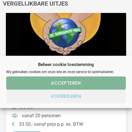
VERGELIJKBARE UITJES
Beheer cookie toestemming
Wij gebruiken cookies om onze site en onze service te optimaliseren.
humor
quiz
teambuilding
ACCEPTEREN
DE DUURZAAMSTE MENS | EDUCATIEVE GAME
LEIDEN
VOORKEUREN
2.5 uur
vanaf 20 personen
33.50,- vanaf prijs p.p. ex. BTW