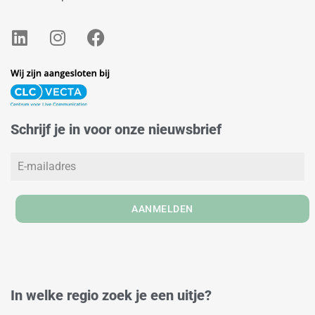
L
I
F
i
n
a
n
s
c
k
t
e
e
a
b
d
g
o
Schrijf je in voor onze nieuwsbrief
i
r
o
n
a
k
m
AANMELDEN
In welke regio zoek je een uitje?