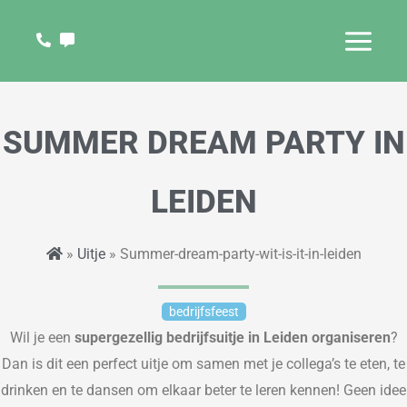
Ga
naar
de
inhoud
SUMMER DREAM PARTY IN
LEIDEN
»
Uitje
» Summer-dream-party-wit-is-it-in-leiden
bedrijfsfeest
Wil je een
supergezellig
bedrijfsuitje in Leiden organiseren
?
Dan is dit een perfect uitje om samen met je collega’s te eten, te
drinken en te dansen om elkaar beter te leren kennen! Geen idee