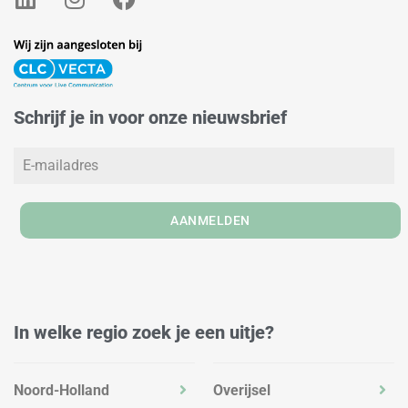
i
n
a
n
s
c
k
t
e
e
a
b
d
g
o
Schrijf je in voor onze nieuwsbrief
i
r
o
n
a
k
m
AANMELDEN
In welke regio zoek je een uitje?
Noord-Holland
Overijsel