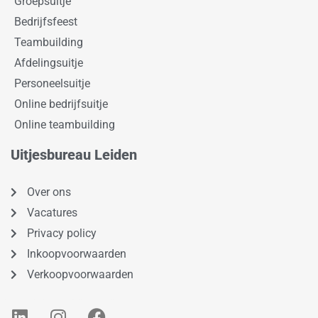
Groepsuitje
Bedrijfsfeest
Teambuilding
Afdelingsuitje
Personeelsuitje
Online bedrijfsuitje
Online teambuilding
Uitjesbureau Leiden
Over ons
Vacatures
Privacy policy
Inkoopvoorwaarden
Verkoopvoorwaarden
L
I
F