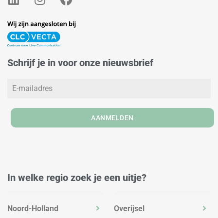
i
n
a
n
s
c
k
t
e
e
a
b
d
g
o
Schrijf je in voor onze nieuwsbrief
i
r
o
n
a
k
m
AANMELDEN
In welke regio zoek je een uitje?
Noord-Holland
Overijsel