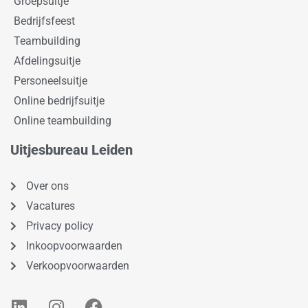
Groepsuitje
Bedrijfsfeest
Teambuilding
Afdelingsuitje
Personeelsuitje
Online bedrijfsuitje
Online teambuilding
Uitjesbureau Leiden
Over ons
Vacatures
Privacy policy
Inkoopvoorwaarden
Verkoopvoorwaarden
L
I
F