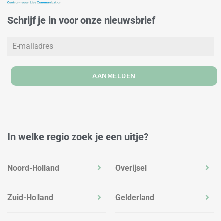
d
g
o
Schrijf je in voor onze nieuwsbrief
i
r
o
n
a
k
m
AANMELDEN
In welke regio zoek je een uitje?
Noord-Holland
Overijsel
Zuid-Holland
Gelderland