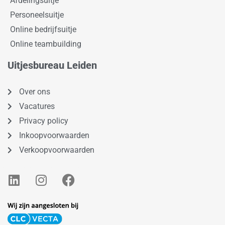
Afdelingsuitje
Personeelsuitje
Online bedrijfsuitje
Online teambuilding
Uitjesbureau Leiden
Over ons
Vacatures
Privacy policy
Inkoopvoorwaarden
Verkoopvoorwaarden
L
I
F
i
n
a
n
s
c
k
t
e
e
a
b