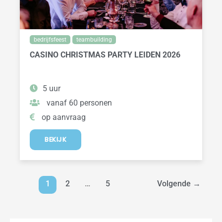
bedrijfsfeest
teambuilding
CASINO CHRISTMAS PARTY LEIDEN 2026
5 uur
vanaf 60 personen
op aanvraag
BEKIJK
1
2
…
5
Volgende
→